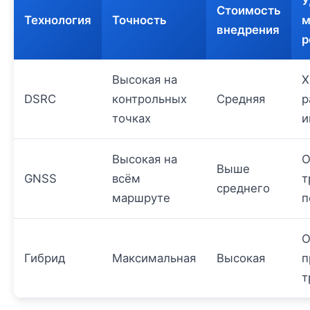
У
Стоимость
Технология
Точность
м
внедрения
р
Высокая на
Х
DSRC
контрольных
Средняя
р
точках
и
Высокая на
О
Выше
GNSS
всём
т
среднего
маршруте
п
О
Гибрид
Максимальная
Высокая
п
т