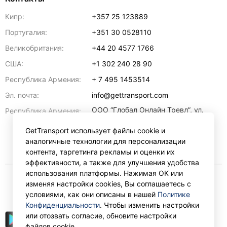
Кипр:
+357 25 123889
Португалия:
+351 30 0528110
Великобритания:
+44 20 4577 1766
США:
+1 302 240 28 90
Республика Армения:
+ 7 495 1453514
Эл. почта:
info@gettransport.com
ООО “Глобал Онлайн Тревл”, ул.
Республика Армения:
Ерванда Кочара, 23/2,
регистрационный номер
GetTransport использует файлы cookie и
271.110.1183229, РНН 00238516
,
аналогичные технологии для персонализации
Ереван
0070
контента, таргетинга рекламы и оценки их
эффективности, а также для улучшения удобства
использования платформы. Нажимая ОК или
изменяя настройки cookies, Вы соглашаетесь с
₽
RUB
условиями, как они описаны в нашей
Политике
Конфиденциальности
. Чтобы изменить настройки
или отозвать согласие, обновите настройки
файлов cookie.