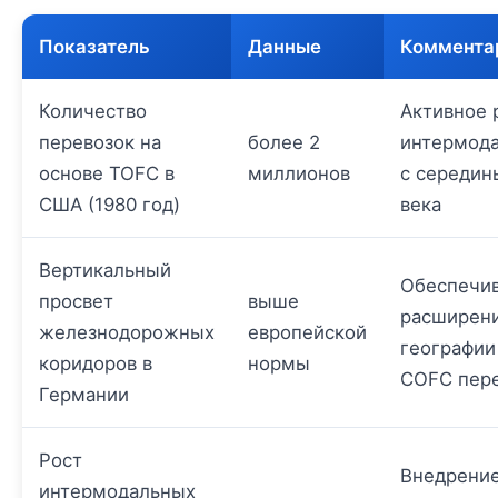
Показатель
Данные
Коммента
Количество
Активное 
перевозок на
более 2
интермод
основе TOFC в
миллионов
с середин
США (1980 год)
века
Вертикальный
Обеспечи
просвет
выше
расширен
железнодорожных
европейской
географии
коридоров в
нормы
COFC пер
Германии
Рост
Внедрение 
интермодальных