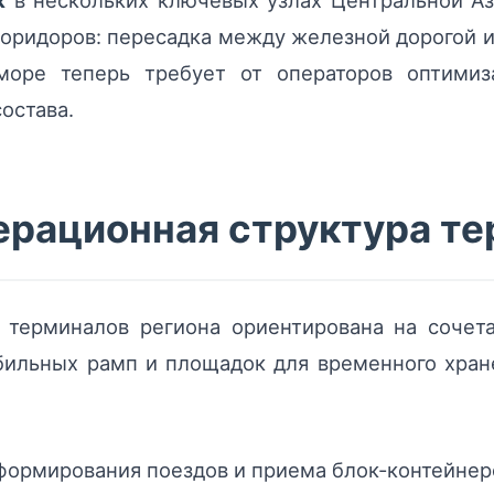
к
в нескольких ключевых узлах Центральной Аз
коридоров: пересадка между железной дорогой и
оре теперь требует от операторов оптимиз
остава.
ерационная структура т
 терминалов региона ориентирована на соче
обильных рамп и площадок для временного хран
формирования поездов и приема блок-контейнер