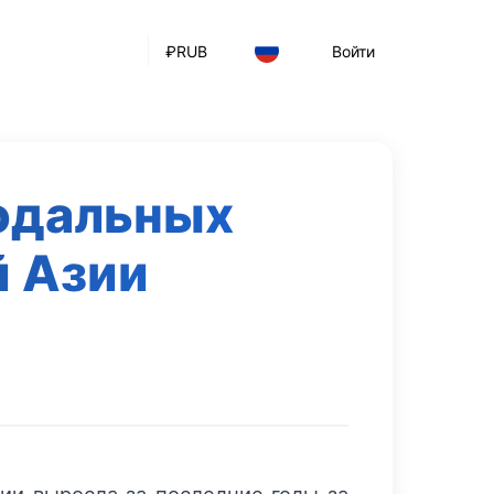
₽
RUB
Войти
одальных
й Азии