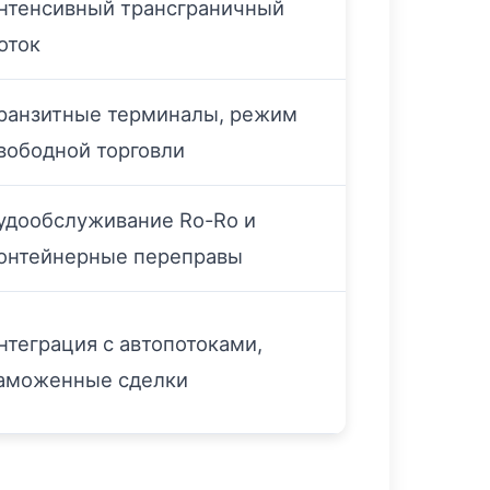
нтенсивный трансграничный
оток
ранзитные терминалы, режим
вободной торговли
удообслуживание Ro-Ro и
онтейнерные переправы
нтеграция с автопотоками,
аможенные сделки