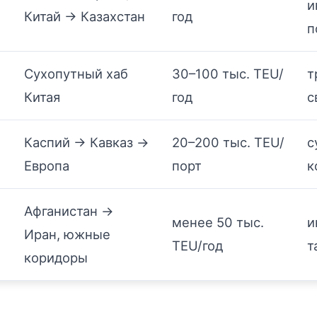
и
Китай → Казахстан
год
п
Сухопутный хаб
30–100 тыс. TEU/
т
Китая
год
с
Каспий → Кавказ →
20–200 тыс. TEU/
с
Европа
порт
к
Афганистан →
менее 50 тыс.
и
Иран, южные
TEU/год
т
коридоры