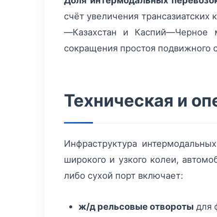
Доля интермодальных перевозо
счёт увеличения трансазиатских 
—Казахстан и Каспий—Черное м
сокращения простоя подвижного с
Техническая и оп
Инфраструктура интермодальных
широкого и узкого колеи, автом
либо сухой порт включает:
ж/д рельсовые отвороты
для 