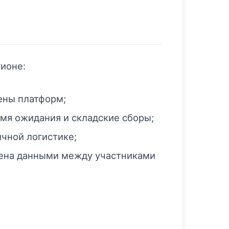
гионе:
ены платформ;
емя ожидания и складские сборы;
чной логистике;
мена данными между участниками