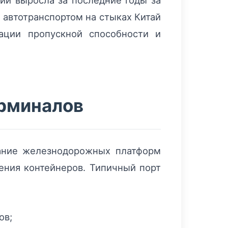
ии выросла за последние годы за
 автотранспортом на стыках Китай
ации пропускной способности и
ерминалов
тание железнодорожных платформ
ения контейнеров. Типичный порт
ов;