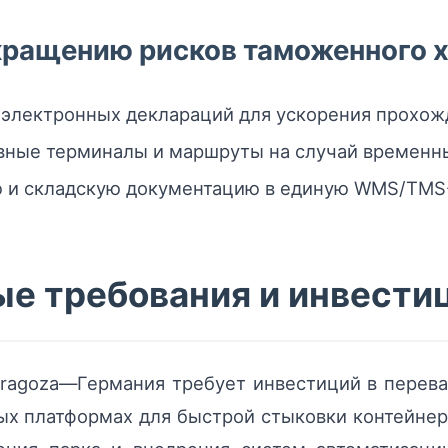
кращению рисков таможенного 
 электронных деклараций для ускорения прохож
вные терминалы и маршруты на случай временны
ю и складскую документацию в единую WMS/TMS
е требования и инвести
aragoza—Германия требует инвестиций в перев
х платформах для быстрой стыковки контейнер