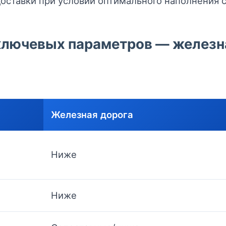
ставки при условии оптимального наполнения с
ключевых параметров — железна
Железная дорога
Ниже
Ниже