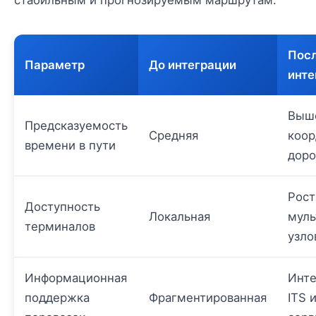
стабильным и прогнозируемым маршрутам.
Пос
Параметр
До интеграции
инте
Выше
Предсказуемость
Средняя
коор
времени в пути
доро
Рост
Доступность
Локальная
мул
терминалов
узло
Информационная
Инте
поддержка
Фрагментированная
ITS 