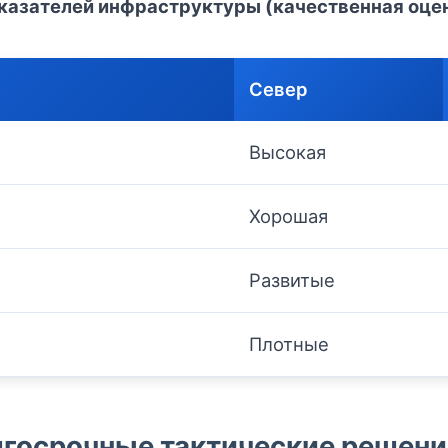
казателей инфраструктуры (качественная оце
Север
Высокая
Хорошая
Развитые
Плотные
госрочные тактические решени