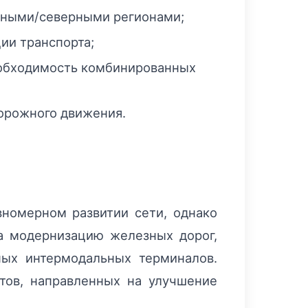
льными/северными регионами;
ии транспорта;
еобходимость комбинированных
дорожного движения.
вномерном развитии сети, однако
а модернизацию железных дорог,
ных интермодальных терминалов.
ктов, направленных на улучшение