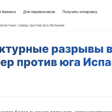
я бизнеса
Для перевозчиков
Получить котировку
гистике: север против юга Испании
турные разрывы в
ер против юга Исп