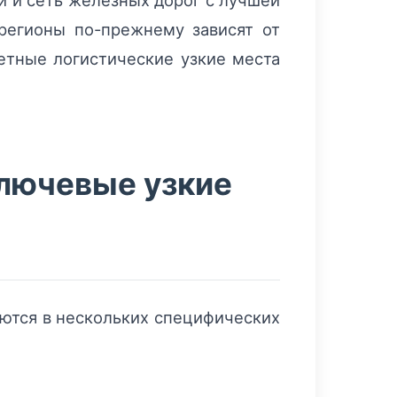
й и сеть железных дорог с лучшей
егионы по-прежнему зависят от
етные логистические узкие места
ключевые узкие
яются в нескольких специфических