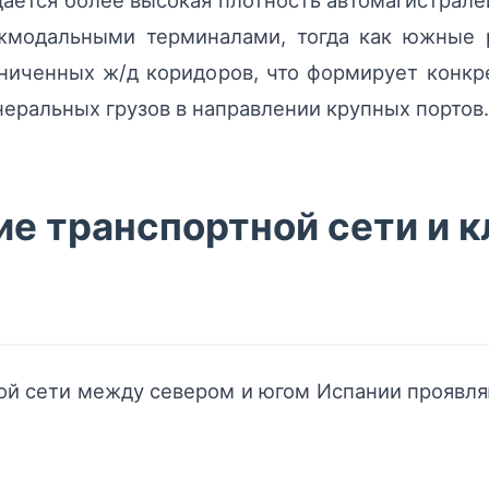
ается более высокая плотность автомагистрале
жмодальными терминалами, тогда как южные р
аниченных ж/д коридоров, что формирует конкр
неральных грузов в направлении крупных портов.
е транспортной сети и 
ой сети между севером и югом Испании проявл