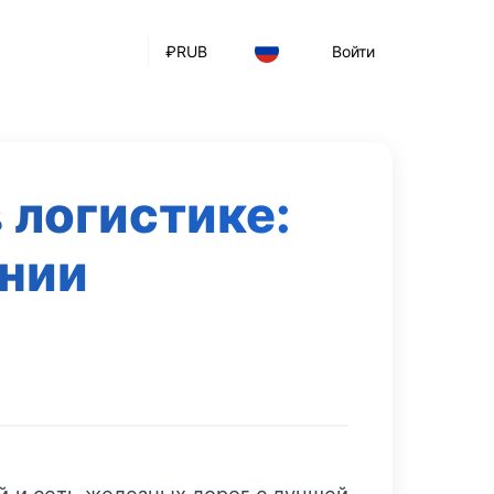
₽
RUB
Войти
 логистике:
ании