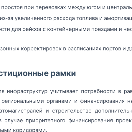
и простоя при перевозках между югом и центра
из‑за увеличенного расхода топлива и амортизац
ости для рейсов с контейнерными поездами и н
зонных корректировок в расписаниях портов и 
естиционные рамки
ия инфраструктур учитывает потребности в ра
 региональными органами и финансирования н
томагистралей и строительство дополнитель
в случае приоритетного финансирования прое
выми коридорами.