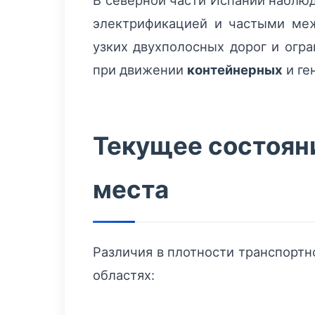
В северной части Испании наблюд
электрификацией и частыми ме
узких двухполосных дорог и огр
при движении
контейнерных
и ге
Текущее состояни
места
Различия в плотности транспортн
областях: