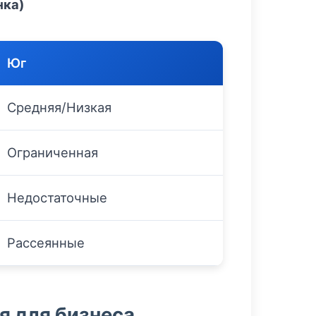
нка)
Юг
Средняя/Низкая
Ограниченная
Недостаточные
Рассеянные
я для бизнеса