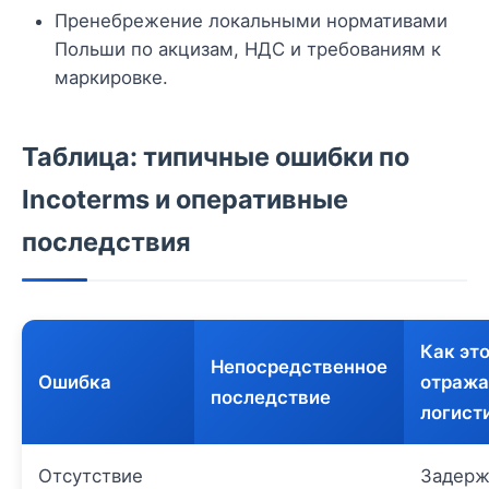
Пренебрежение локальными нормативами
Польши по акцизам, НДС и требованиям к
маркировке.
Таблица: типичные ошибки по
Incoterms и оперативные
последствия
Как эт
Непосредственное
Ошибка
отража
последствие
логист
Отсутствие
Задерж