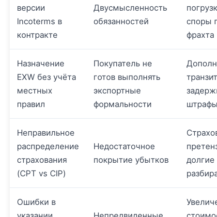
версии
Двусмысленность
погрузк
Incoterms в
обязанностей
споры 
контракте
фрахта
Назначение
Покупатель не
Дополн
EXW без учёта
готов выполнять
транзи
местных
экспортные
задерж
правил
формальности
штраф
Неправильное
Страхо
распределение
Недостаточное
претен
страхования
покрытие убытков
долгие
(CPT vs CIP)
разбир
Ошибки в
Увелич
указании
Непредвиденные
стоимо