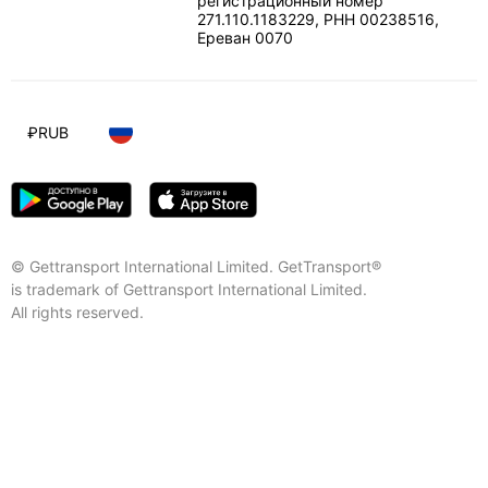
регистрационный номер
271.110.1183229, РНН 00238516
,
Ереван
0070
₽
RUB
© Gettransport International Limited. GetTransport®
is trademark of Gettransport International Limited.
All rights reserved.