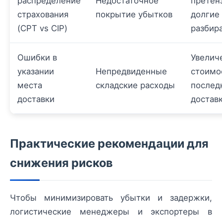
распределение
Недостаточное
претен
страхования
покрытие убытков
долгие
(CPT vs CIP)
разбир
Ошибки в
Увелич
указании
Непредвиденные
стоимо
места
складские расходы
послед
доставки
достав
Практические рекомендации для
снижения рисков
Чтобы минимизировать убытки и задержки,
логистические менеджеры и экспортеры в