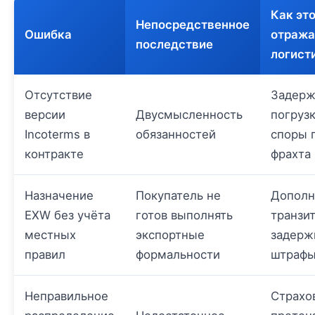
Как эт
Непосредственное
Ошибка
отража
последствие
логист
Отсутствие
Задерж
версии
Двусмысленность
погрузк
Incoterms в
обязанностей
споры 
контракте
фрахта
Назначение
Покупатель не
Дополн
EXW без учёта
готов выполнять
транзи
местных
экспортные
задерж
правил
формальности
штраф
Неправильное
Страхо