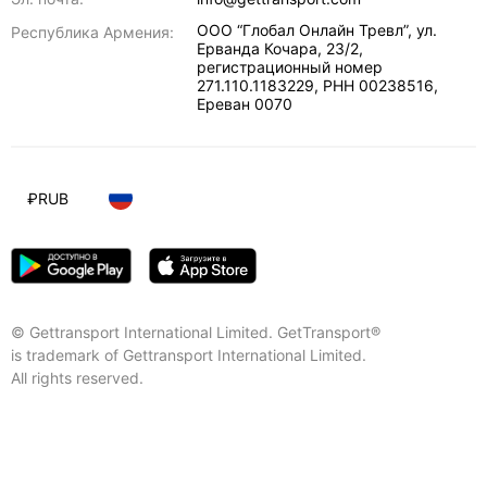
ООО “Глобал Онлайн Тревл”, ул.
Республика Армения:
Ерванда Кочара, 23/2,
регистрационный номер
271.110.1183229, РНН 00238516
,
Ереван
0070
₽
RUB
© Gettransport International Limited. GetTransport®
is trademark of Gettransport International Limited.
All rights reserved.