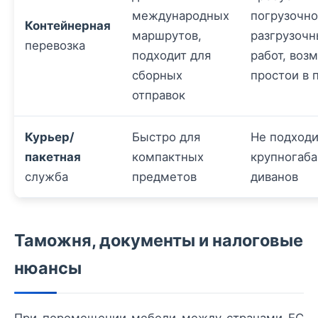
международных
погрузочно
Контейнерная
маршрутов,
разгрузочн
перевозка
подходит для
работ, воз
сборных
простои в 
отправок
Курьер/
Быстро для
Не подходи
пакетная
компактных
крупногаб
служба
предметов
диванов
Таможня, документы и налоговые
нюансы
При перемещении мебели между странами ЕС