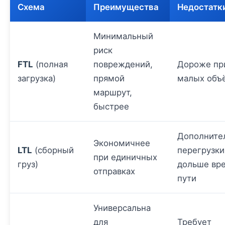
Схема
Преимущества
Недостатк
Минимальный
риск
FTL
(полная
повреждений,
Дороже пр
загрузка)
прямой
малых объ
маршрут,
быстрее
Дополните
Экономичнее
LTL
(сборный
перегрузки
при единичных
груз)
дольше вре
отправках
пути
Универсальна
для
Требует