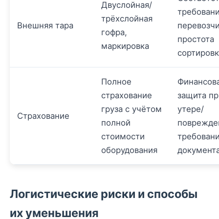
Двуслойная/
требован
трёхслойная
Внешняя тара
перевозчи
гофра,
простота
маркировка
сортиров
Полное
Финансов
страхование
защита пр
груза с учётом
утере/
Страхование
полной
поврежде
стоимости
требовани
оборудования
документ
Логистические риски и способы
их уменьшения