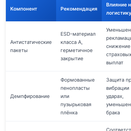
Влияние 
Компонент
Рекомендация
логистик
Уменьшен
ESD-материал
рекламац
Антистатические
класса А,
снижение
пакеты
герметичное
страховы
закрытие
выплат
Формованные
Защита п
пенопласты
вибрации 
Демпфирование
или
ударах,
пузырьковая
уменьшен
плёнка
брака
Соответс