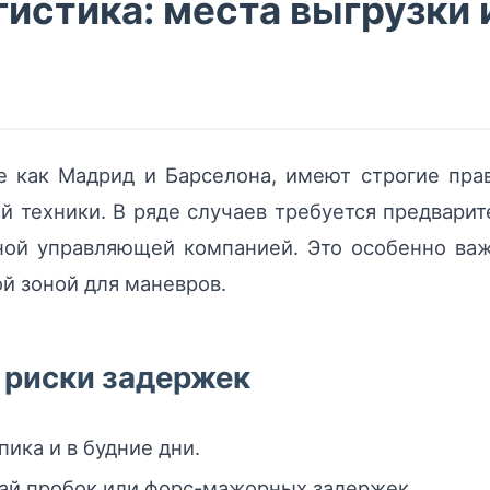
истика: места выгрузки 
е как Мадрид и Барселона, имеют строгие пр
й техники. В ряде случаев требуется предвари
тной управляющей компанией. Это особенно ва
й зоной для маневров.
 риски задержек
пика и в будние дни.
чай пробок или форс-мажорных задержек.