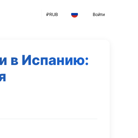
₽
RUB
Войти
и в Испанию:
я