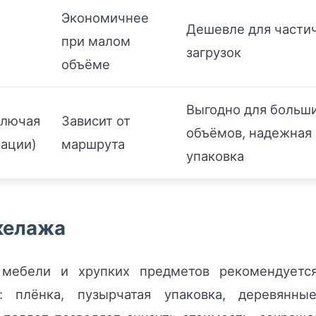
Экономичнее
Дешевле для части
при малом
загрузок
объёме
Выгодно для больш
ключая
Зависит от
объёмов, надежная
рации)
маршрута
упаковка
келажа
 мебели и хрупких предметов рекомендуетс
: плёнка, пузырчатая упаковка, деревянны