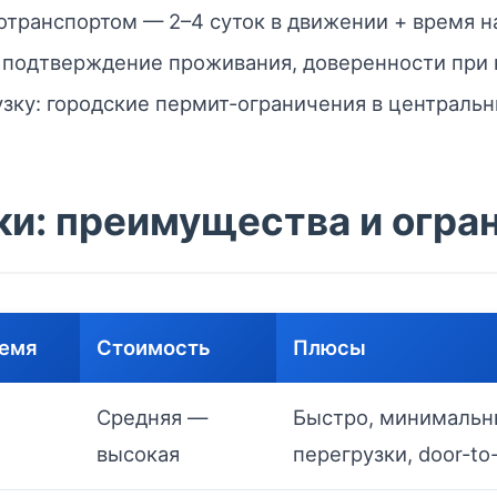
отранспортом — 2–4 суток в движении + время на
 подтверждение проживания, доверенности при
узку: городские пермит-ограничения в централь
ки: преимущества и огра
ремя
Стоимость
Плюсы
Средняя —
Быстро, минималь
высокая
перегрузки, door-to