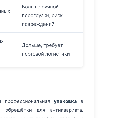
Больше ручной
чных
перегрузки, риск
повреждений
их
Дольше, требует
портовой логистики
я профессиональная
упаковка
в
е обрешётки для антиквариата.