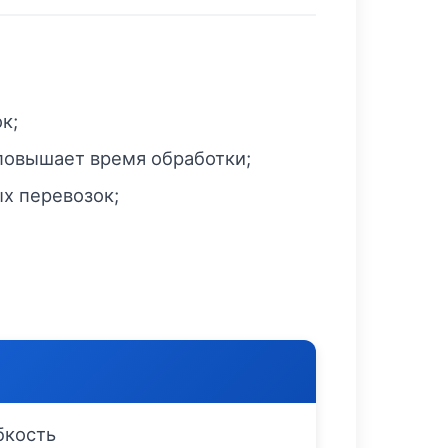
к;
повышает время обработки;
х перевозок;
бкость