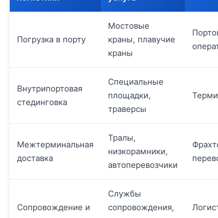
Мостовые
Порто
Погрузка в порту
краны, плавучие
опера
краны
Специальные
Внутрипортовая
площадки,
Терми
стединговка
траверсы
Тралы,
Межтерминальная
Фрахт
низкорамники,
доставка
перев
автоперевозчики
Службы
Сопровождение и
сопровождения,
Логис