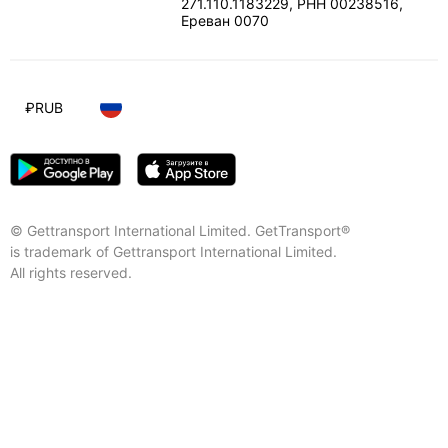
271.110.1183229, РНН 00238516
,
Ереван
0070
₽
RUB
© Gettransport International Limited. GetTransport®
is trademark of Gettransport International Limited.
All rights reserved.