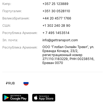
Кипр:
+357 25 123889
Португалия:
+351 30 0528110
Великобритания:
+44 20 4577 1766
США:
+1 302 240 28 90
Республика Армения:
+ 7 495 1453514
Эл. почта:
info@gettransport.com
ООО “Глобал Онлайн Тревл”, ул.
Республика Армения:
Ерванда Кочара, 23/2,
регистрационный номер
271.110.1183229, РНН 00238516
,
Ереван
0070
₽
RUB