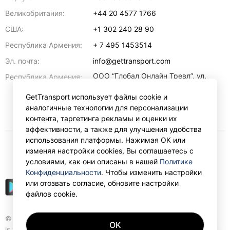
Великобритания:
+44 20 4577 1766
США:
+1 302 240 28 90
Республика Армения:
+ 7 495 1453514
Эл. почта:
info@gettransport.com
ООО “Глобал Онлайн Тревл”, ул.
Республика Армения:
Ерванда Кочара, 23/2,
регистрационный номер
GetTransport использует файлы cookie и
271.110.1183229, РНН 00238516
,
аналогичные технологии для персонализации
Ереван
0070
контента, таргетинга рекламы и оценки их
эффективности, а также для улучшения удобства
использования платформы. Нажимая ОК или
изменяя настройки cookies, Вы соглашаетесь с
₽
RUB
условиями, как они описаны в нашей
Политике
Конфиденциальности
. Чтобы изменить настройки
или отозвать согласие, обновите настройки
файлов cookie.
© Gettransport International Limited. GetTransport®
OK
is trademark of Gettransport International Limited.