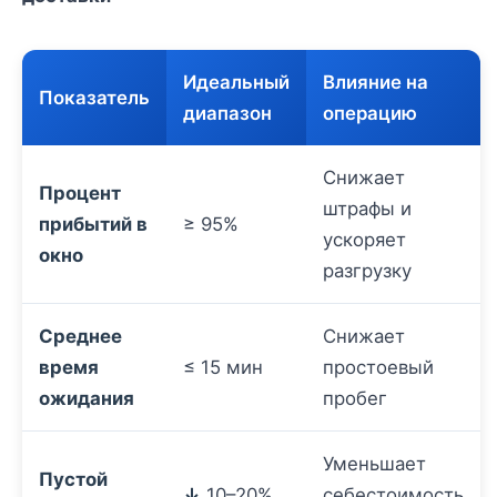
Идеальный
Влияние на
Показатель
диапазон
операцию
Снижает
Процент
штрафы и
прибытий в
≥ 95%
ускоряет
окно
разгрузку
Среднее
Снижает
время
≤ 15 мин
простоевый
ожидания
пробег
Уменьшает
Пустой
↓
10–20%
себестоимость