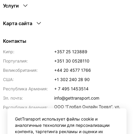
Услуги
Карта сайта
Контакты
Кипр:
+357 25 123889
Португалия:
+351 30 0528110
Великобритания:
+44 20 4577 1766
США:
+1 302 240 28 90
Республика Армения:
+ 7 495 1453514
Эл. почта:
info@gettransport.com
ООО “Глобал Онлайн Тревл”, ул.
Республика Армения:
Ерванда Кочара, 23/2,
регистрационный номер
GetTransport использует файлы cookie и
271.110.1183229, РНН 00238516
,
аналогичные технологии для персонализации
Ереван
0070
контента, таргетинга рекламы и оценки их