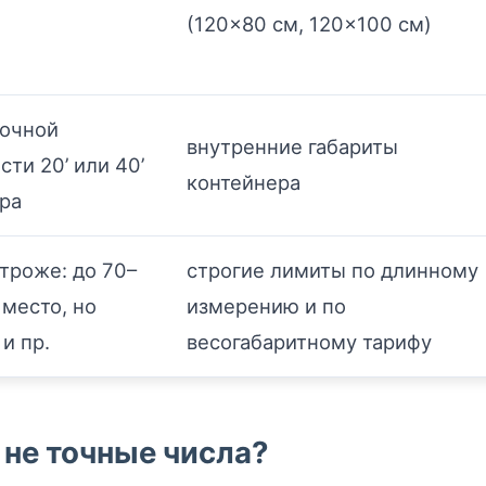
(120×80 см, 120×100 см)
зочной
внутренние габариты
сти 20’ или 40’
контейнера
ра
троже: до 70–
строгие лимиты по длинному
 место, но
измерению и по
и пр.
весогабаритному тарифу
 не точные числа?