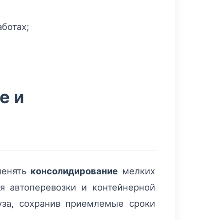
ботах;
е и
менять
консолидирование
мелких
я автоперевозки и контейнерной
уза, сохранив приемлемые сроки