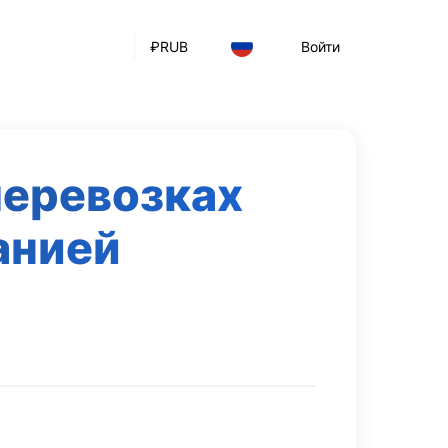
₽
RUB
Войти
перевозках
анией