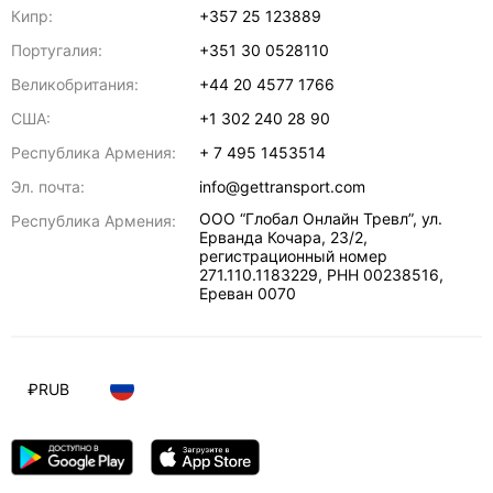
Кипр:
+357 25 123889
Португалия:
+351 30 0528110
Великобритания:
+44 20 4577 1766
США:
+1 302 240 28 90
Республика Армения:
+ 7 495 1453514
Эл. почта:
info@gettransport.com
ООО “Глобал Онлайн Тревл”, ул.
Республика Армения:
Ерванда Кочара, 23/2,
регистрационный номер
271.110.1183229, РНН 00238516
,
Ереван
0070
₽
RUB