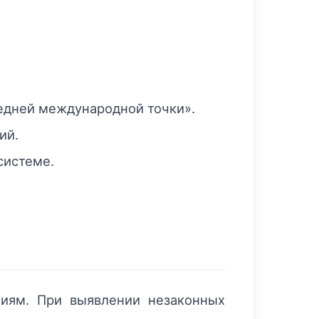
ледней международной точки».
ий.
системе.
иям. При выявлении незаконных