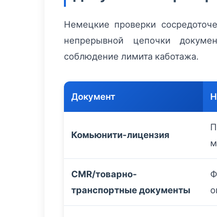
Немецкие проверки сосредоточе
непрерывной цепочки докуме
соблюдение лимита каботажа.
Документ
Н
П
Комьюнити-лицензия
м
CMR/товарно-
Ф
транспортные документы
о