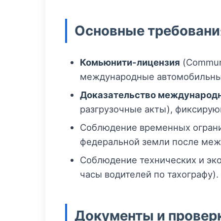
Основные требовани
Комьюнити-лицензия
(Communi
международные автомобильные
Доказательство международн
разгрузочные акты), фиксир
Соблюдение временных огранич
федеральной земли после меж
Соблюдение технических и эко
часы водителей по тахографу).
Документы и провер