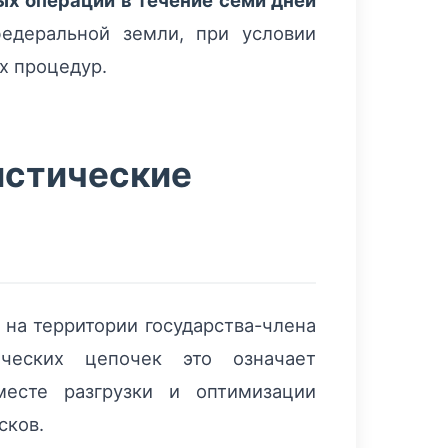
ых операций в течение семи дней
едеральной земли, при условии
х процедур.
истические
 на территории государства-члена
ческих цепочек это означает
месте разгрузки и оптимизации
сков.