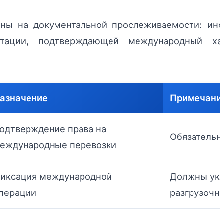
ны на документальной прослеживаемости: ин
нтации, подтверждающей международный ха
азначение
Примечан
одтверждение права на
Обязательн
еждународные перевозки
иксация международной
Должны ук
перации
разгрузоч