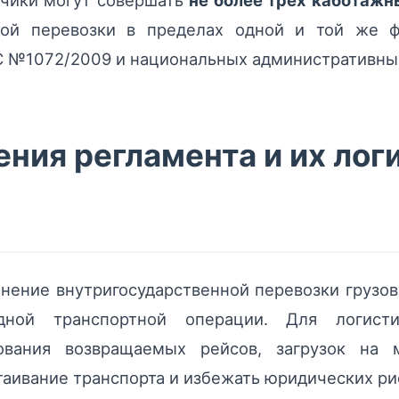
зчики могут совершать
не более трёх каботажн
ой перевозки в пределах одной и той же ф
С №1072/2009 и национальных административны
ния регламента и их лог
нение внутригосударственной перевозки грузов
дной транспортной операции. Для логисти
ования возвращаемых рейсов, загрузок на 
таивание транспорта и избежать юридических ри