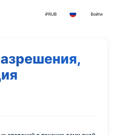
₽
RUB
Войти
разрешения,
ция