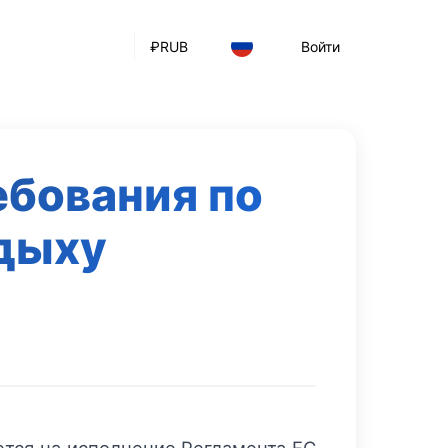
₽
RUB
Войти
ебования по
тдыху