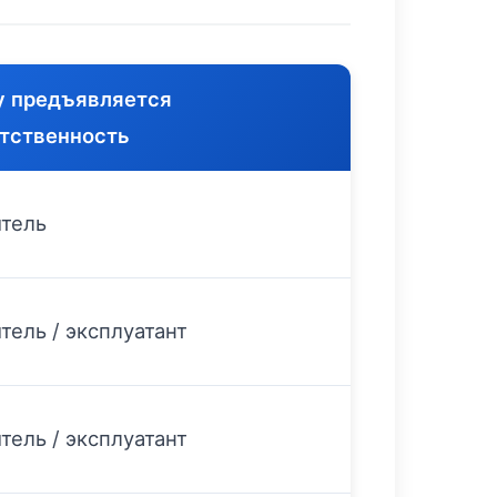
у предъявляется
тственность
тель
тель / эксплуатант
тель / эксплуатант