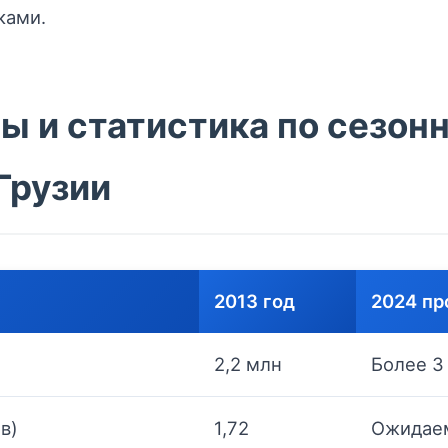
ками.
 и статистика по сезонн
Грузии
2013 год
2024 пр
2,2 млн
Более 3
в)
1,72
Ожидае