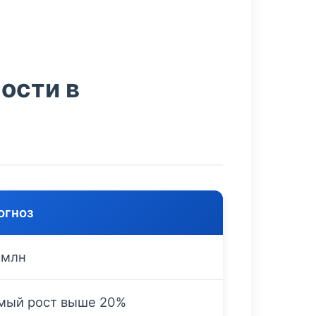
ости в
огноз
 млн
мый рост выше 20%