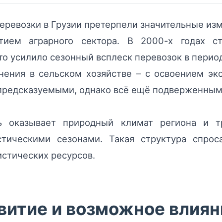
перевозки в Грузии претерпели значительные изм
итием аграрного сектора. В 2000-х годах ст
то усилило сезонный всплеск перевозок в период
ения в сельском хозяйстве – с освоением эк
 предсказуемыми, однако всё ещё подверженным
ь оказывает природный климат региона и т
тическими сезонами. Такая структура спрос
стических ресурсов.
итие и возможное влиян