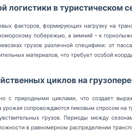
й логистики в туристическом с
евых факторов, формирующих нагрузку на тран
номорскому побережью, а зимний – к горнолыж
ревозках грузов различной специфики: от пасс
оительных материалов, что требует особой коор
йственных циклов на грузопер
ано с природными циклами, что создает выра
 урожая сопровождаются пиковым спросом на т
увствительных грузов. Периоды между сезона
сложности в равномерном распределении трансп