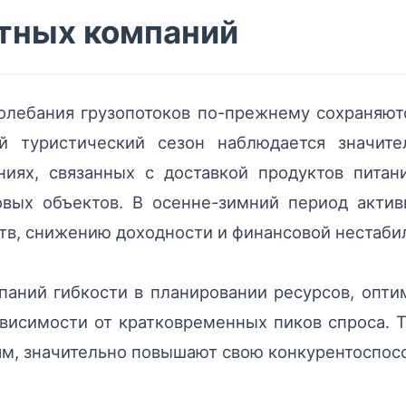
тных компаний
олебания грузопотоков по-прежнему сохраняютс
ий туристический сезон наблюдается значите
ниях, связанных с доставкой продуктов питан
вых объектов. В осенне-зимний период актив
тв, снижению доходности и финансовой нестабил
мпаний гибкости в планировании ресурсов, опт
ависимости от кратковременных пиков спроса.
ям, значительно повышают свою конкурентоспос