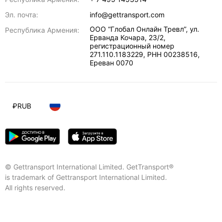
Эл. почта:
info@gettransport.com
ООО “Глобал Онлайн Тревл”, ул.
Республика Армения:
Ерванда Кочара, 23/2,
регистрационный номер
271.110.1183229, РНН 00238516
,
Ереван
0070
₽
RUB
© Gettransport International Limited. GetTransport®
is trademark of Gettransport International Limited.
All rights reserved.