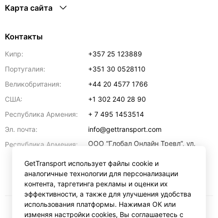
Карта сайта
Контакты
Кипр:
+357 25 123889
Португалия:
+351 30 0528110
Великобритания:
+44 20 4577 1766
США:
+1 302 240 28 90
Республика Армения:
+ 7 495 1453514
Эл. почта:
info@gettransport.com
ООО “Глобал Онлайн Тревл”, ул.
Республика Армения:
Ерванда Кочара, 23/2,
регистрационный номер
GetTransport использует файлы cookie и
271.110.1183229, РНН 00238516
,
аналогичные технологии для персонализации
Ереван
0070
контента, таргетинга рекламы и оценки их
эффективности, а также для улучшения удобства
использования платформы. Нажимая ОК или
изменяя настройки cookies, Вы соглашаетесь с