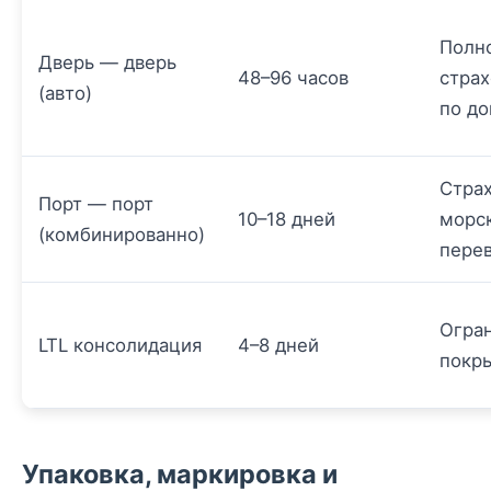
Полн
Дверь — дверь
48–96 часов
стра
(авто)
по до
Стра
Порт — порт
10–18 дней
морс
(комбинированно)
пере
Огра
LTL консолидация
4–8 дней
покр
Упаковка, маркировка и