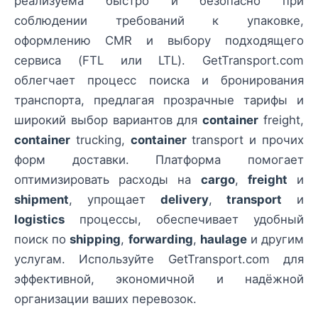
реализуема быстро и безопасно при
соблюдении требований к упаковке,
оформлению CMR и выбору подходящего
сервиса (FTL или LTL). GetTransport.com
облегчает процесс поиска и бронирования
транспорта, предлагая прозрачные тарифы и
широкий выбор вариантов для
container
freight,
container
trucking,
container
transport и прочих
форм доставки. Платформа помогает
оптимизировать расходы на
cargo
,
freight
и
shipment
, упрощает
delivery
,
transport
и
logistics
процессы, обеспечивает удобный
поиск по
shipping
,
forwarding
,
haulage
и другим
услугам. Используйте GetTransport.com для
эффективной, экономичной и надёжной
организации ваших перевозок.