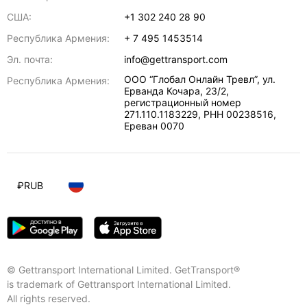
США:
+1 302 240 28 90
Республика Армения:
+ 7 495 1453514
Эл. почта:
info@gettransport.com
ООО “Глобал Онлайн Тревл”, ул.
Республика Армения:
Ерванда Кочара, 23/2,
регистрационный номер
271.110.1183229, РНН 00238516
,
Ереван
0070
₽
RUB
© Gettransport International Limited. GetTransport®
is trademark of Gettransport International Limited.
All rights reserved.