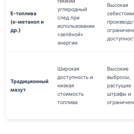
Низкий
Высокая
углеродный
E‑топлива
себестоим
след при
(e‑метанол и
производс
использовании
др.)
ограничен
«зелёной»
доступнос
энергии
Широкая
Высокие
доступность и
выбросы,
Традиционный
низкая
растущие
мазут
стоимость
штрафы и
топлива
ограничен