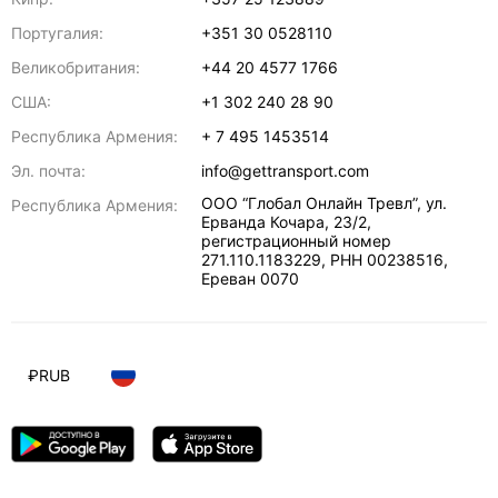
Португалия:
+351 30 0528110
Великобритания:
+44 20 4577 1766
США:
+1 302 240 28 90
Республика Армения:
+ 7 495 1453514
Эл. почта:
info@gettransport.com
ООО “Глобал Онлайн Тревл”, ул.
Республика Армения:
Ерванда Кочара, 23/2,
регистрационный номер
271.110.1183229, РНН 00238516
,
Ереван
0070
₽
RUB