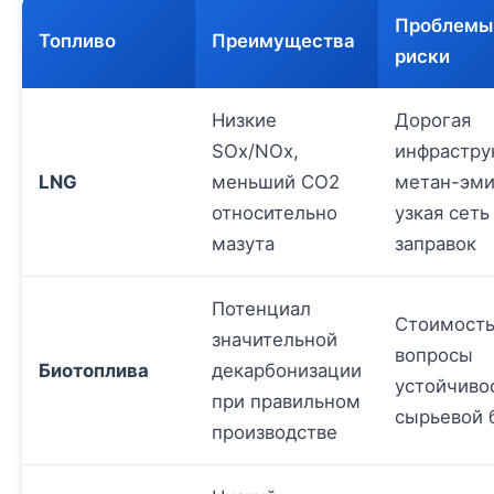
Проблемы
Топливо
Преимущества
риски
Низкие
Дорогая
SOx/NOx,
инфрастру
LNG
меньший CO2
метан-эми
относительно
узкая сеть
мазута
заправок
Потенциал
Стоимость
значительной
вопросы
Биотоплива
декарбонизации
устойчиво
при правильном
сырьевой 
производстве