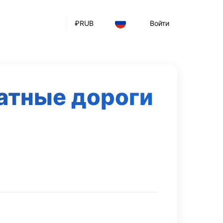
₽
RUB
Войти
латные дороги