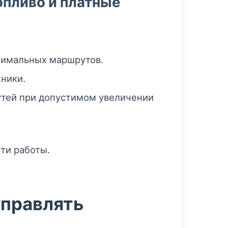
опливо и платные
тимальных маршрутов.
ники.
утей при допустимом увеличении
ти работы.
управлять