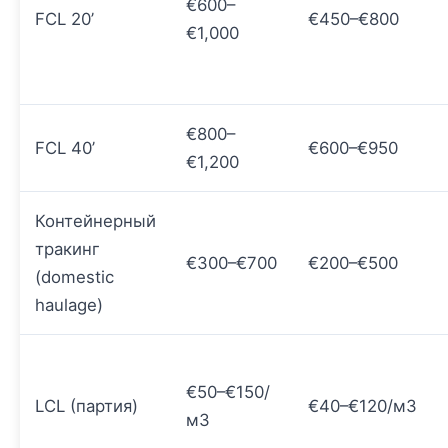
€600–
FCL 20’
€450–€800
€1,000
€800–
FCL 40’
€600–€950
€1,200
Контейнерный
тракинг
€300–€700
€200–€500
(domestic
haulage)
€50–€150/
LCL (партия)
€40–€120/м3
м3