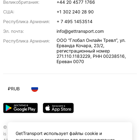
Великобритания:
+44 20 4577 1766
США:
+1 302 240 28 90
Республика Армения:
+ 7 495 1453514
Эл. почта:
info@gettransport.com
ООО “Глобал Онлайн Тревл”, ул.
Республика Армения:
Ерванда Кочара, 23/2,
регистрационный номер
271.110.1183229, РНН 00238516
,
Ереван
0070
₽
RUB
© Gettransport International Limited. GetTransport®
GetTransport использует файлы cookie и
is trademark of Gettransport International Limited.
аналогичные технологии для персонализации