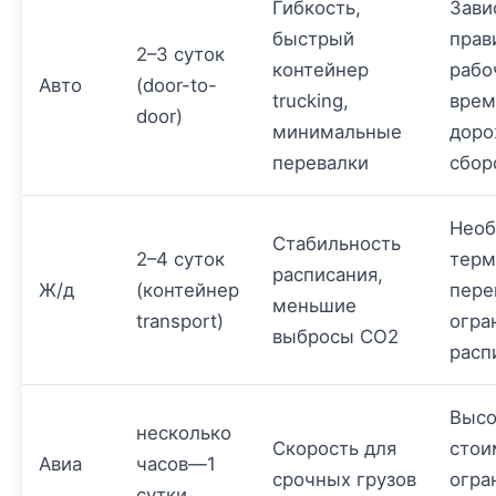
Гибкость,
Зави
быстрый
прав
2–3 суток
контейнер
рабо
Авто
(door-to-
trucking,
врем
door)
минимальные
дор
перевалки
сбор
Необ
Стабильность
2–4 суток
терм
расписания,
Ж/д
(контейнер
пере
меньшие
transport)
огра
выбросы CO2
расп
Высо
несколько
Скорость для
стои
Авиа
часов—1
срочных грузов
огра
сутки