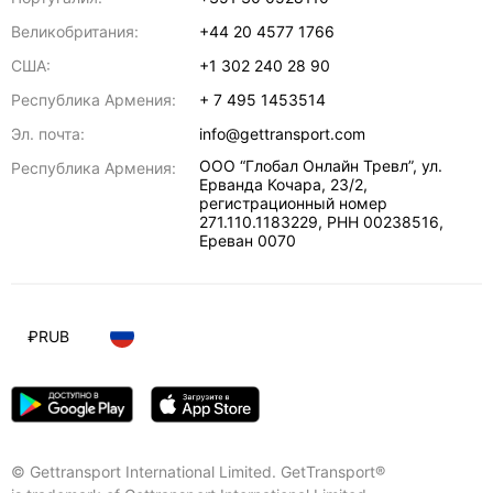
Великобритания:
+44 20 4577 1766
США:
+1 302 240 28 90
Республика Армения:
+ 7 495 1453514
Эл. почта:
info@gettransport.com
ООО “Глобал Онлайн Тревл”, ул.
Республика Армения:
Ерванда Кочара, 23/2,
регистрационный номер
271.110.1183229, РНН 00238516
,
Ереван
0070
₽
RUB
© Gettransport International Limited. GetTransport®