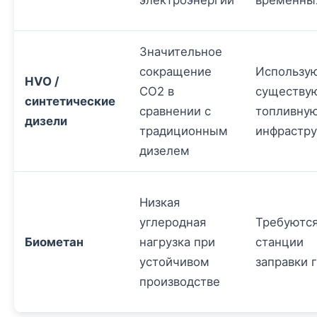
электроэнергии
временны
Значительное
сокращение
Использу
HVO /
CO2 в
существ
синтетические
сравнении с
топливну
дизели
традиционным
инфрастру
дизелем
Низкая
углеродная
Требуютс
Биометан
нагрузка при
станции
устойчивом
заправки 
производстве