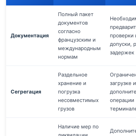
Полный пакет
Необходи
документов
предвари
согласно
Документация
проверки 
французским и
допуски, 
международным
задержек
нормам
Раздельное
Ограниче
хранение и
загрузке и
Сегрегация
погрузка
дополнит
несовместимых
операции 
грузов
терминал
Наличие мер по
Дополнит
ликвидации