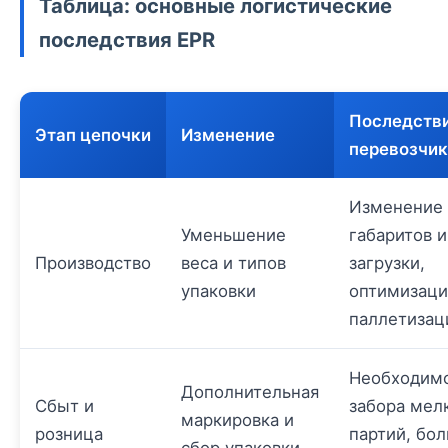
Таблица: основные логистические
последствия EPR
Последстви
Этап цепочки
Изменение
перевозчи
Изменение
Уменьшение
габаритов и
Производство
веса и типов
загрузки,
упаковки
оптимизаци
паллетизац
Необходим
Дополнительная
Сбыт и
забора мел
маркировка и
розница
партий, бо
сбор упаковки