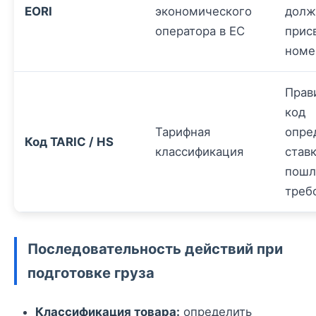
EORI
экономического
долж
оператора в ЕС
прис
номе
Прав
код
Тарифная
опре
Код TARIC / HS
классификация
став
пошл
треб
Последовательность действий при
подготовке груза
Классификация товара:
определить