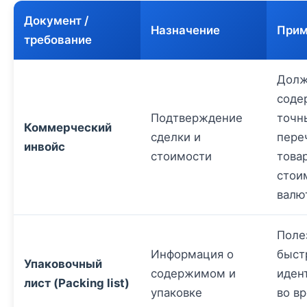
Документ /
Назначение
Прим
требование
Дол
соде
Подтверждение
точн
Коммерческий
сделки и
пере
инвойс
стоимости
товар
стои
валю
Поле
Информация о
быст
Упаковочный
содержимом и
иден
лист (Packing list)
упаковке
во в