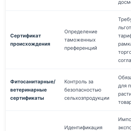
досм
Треб
льго
Определение
Сертификат
тариф
таможенных
происхождения
рамк
преференций
торг
согл
Обяз
Фитосанитарные/
Контроль за
для 
ветеринарные
безопасностью
раст
сертификаты
сельхозпродукции
това
Импо
Идентификация
эксп