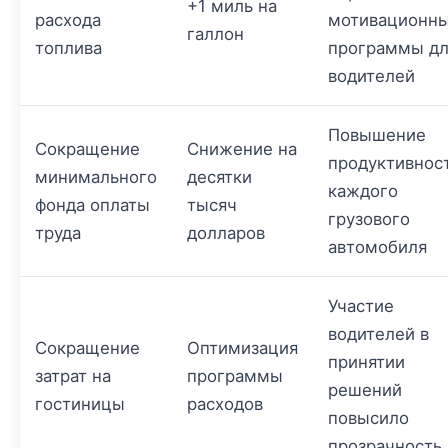
+1 миль на
расхода
мотивационн
галлон
топлива
программы дл
водителей
Повышение
Сокращение
Снижение на
продуктивнос
минимального
десятки
каждого
фонда оплаты
тысяч
грузового
труда
долларов
автомобиля
Участие
водителей в
Сокращение
Оптимизация
принятии
затрат на
программы
решений
гостиницы
расходов
повысило
прозрачность