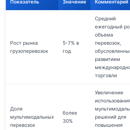
Показатель
Значение
Комментарий
Средний
ежегодный ро
объема
Рост рынка
5-7% в
перевозок,
грузоперевозок
год
обусловленны
развитием
международн
торговли
Увеличение
использовани
Доля
мультимодаль
более
мультимодальных
решений для
30%
перевозок
повышения