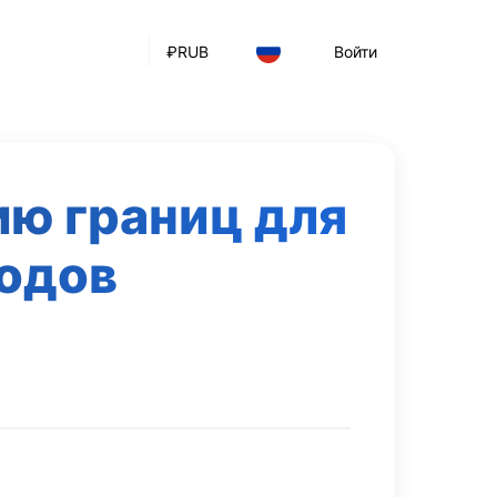
₽
RUB
Войти
ию границ для
одов