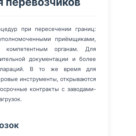
я перевозчиков
цедур при пересечении границ:
 уполномоченными приёмщиками,
 компетентным органам. Для
дительной документации и более
еклараций. В то же время для
фровые инструменты, открываются
осрочные контракты с заводами-
агрузок.
возок