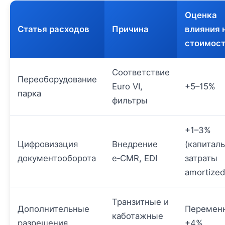
Оценка
Статья расходов
Причина
влияния 
стоимос
Соответствие
Переоборудование
Euro VI,
+5–15%
парка
фильтры
+1–3%
Цифровизация
Внедрение
(капитал
документооборота
e‑CMR, EDI
затраты
amortized
Транзитные и
Дополнительные
Переменн
каботажные
разрешения
+4%