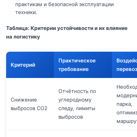
практикам и безопасной эксплуатации
техники.
Таблица: Критерии устойчивости и их влияние
на логистику
Практическое
Воздейс
Критерий
требование
перево
Необхо
Отчётность по
модерн
Снижение
углеродному
парка,
выбросов CO2
следу, лимиты
оптими
выбросов
маршру