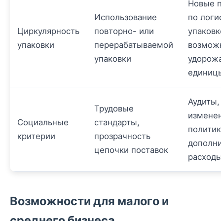
Новые 
Использование
по логи
Циркулярность
повторно- или
упаковк
упаковки
перерабатываемой
возмож
упаковки
удорож
единиц
Аудиты,
Трудовые
измене
Социальные
стандарты,
политик
критерии
прозрачность
дополн
цепочки поставок
расход
Возможности для малого и
среднего бизнеса