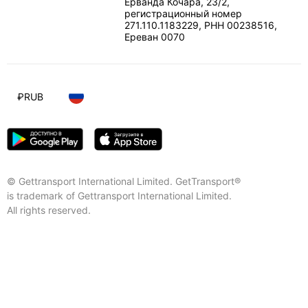
Ерванда Кочара, 23/2,
регистрационный номер
271.110.1183229, РНН 00238516
,
Ереван
0070
₽
RUB
© Gettransport International Limited. GetTransport®
is trademark of Gettransport International Limited.
All rights reserved.