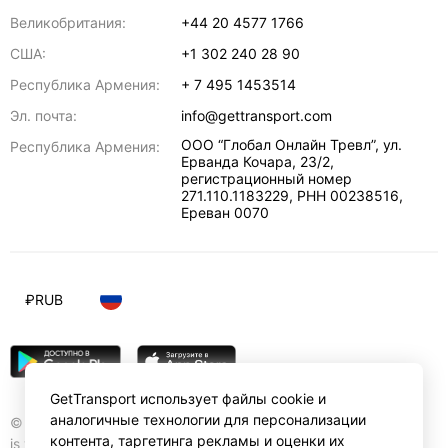
Великобритания:
+44 20 4577 1766
США:
+1 302 240 28 90
Республика Армения:
+ 7 495 1453514
Эл. почта:
info@gettransport.com
ООО “Глобал Онлайн Тревл”, ул.
Республика Армения:
Ерванда Кочара, 23/2,
регистрационный номер
271.110.1183229, РНН 00238516
,
Ереван
0070
₽
RUB
GetTransport использует файлы cookie и
аналогичные технологии для персонализации
© Gettransport International Limited. GetTransport®
контента, таргетинга рекламы и оценки их
is trademark of Gettransport International Limited.