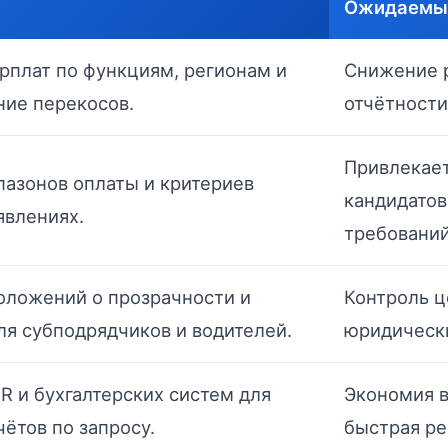
Ожидаемы
рплат по функциям, регионам и
Снижение р
ние перекосов.
отчётности
Привлекае
пазонов оплаты и критериев
кандидатов
явлениях.
требований
оложений о прозрачности и
Контроль ц
ля субподрядчиков и водителей.
юридически
R и бухгалтерских систем для
Экономия 
чётов по запросу.
быстрая ре