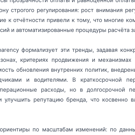
осы прозрачности оплаты и равноценной оплаты
ону строгого регулирования: рост внимания ре
е к отчётности привели к тому, что многие к
нсий и автоматизированные процедуры расчёта з
parency формализует эти тренды, задавая кон
зонах, критериях продвижения и механизмах 
ость обновления внутренних политик, внедрен
дчиками и водителями. В краткосрочной пе
операционные расходы, но в долгосрочной п
 и улучшить репутацию бренда, что косвенно в
ориентиры по масштабам изменений: по данны