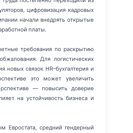
 труда постепенно переходили из
гуляторов, цифровизация кадровых
омпании начали внедрять открытые
аработной платы.
кретные требования по раскрытию
обжалования. Для логистических
ия новых связок HR–бухгалтерия и
рспективе это может увеличить
ерспективе — повысить доверие
лияет на устойчивость бизнеса и
м Евростата, средний гендерный