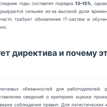
оследние годы составлял порядка
13–15%
, одна
арьируются сильнее из‑за высокой доли време
часто требует обновления IT‑систем и обучен
енс.
ет директива и почему э
лючевых обязанностей для работодателей: 
ставление сведений о критериях оценки произ
верке соблюдения правил. Для логистических к