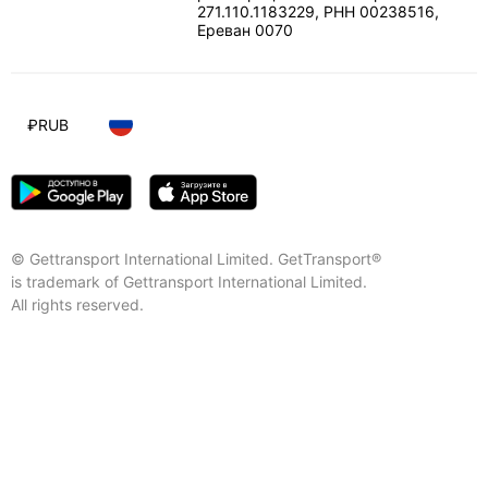
271.110.1183229, РНН 00238516
,
Ереван
0070
₽
RUB
© Gettransport International Limited. GetTransport®
is trademark of Gettransport International Limited.
All rights reserved.