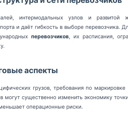
труктура и сети перевозчиков
ралей, интермодальных узлов и развитой 
спорта и даёт гибкость в выборе перевозчика. Д
дународных
перевозчиков
, их расписания, огр
у.
говые аспекты
цифических грузов, требования по маркировке 
ов могут существенно изменить экономику точк
меньшает операционные риски.