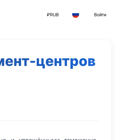
₽
RUB
Войти
мент-центров