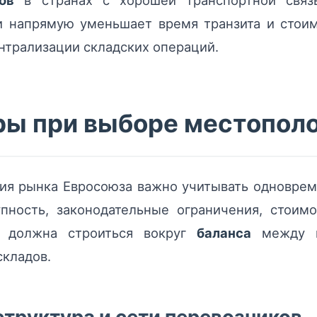
ов
в странах с хорошей транспортной свя
 напрямую уменьшает время транзита и стоимо
нтрализации складских операций.
ы при выборе местопол
тия рынка Евросоюза важно учитывать одновре
пность, законодательные ограничения, стоим
я должна строиться вокруг
баланса
между в
складов.