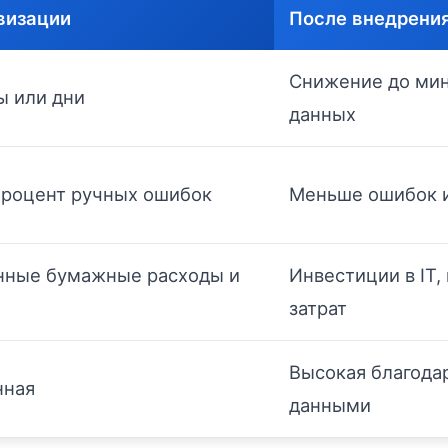
визации
После внедрени
Снижение до мин
ы или дни
данных
процент ручных ошибок
Меньше ошибок и
нные бумажные расходы и
Инвестиции в IT
затрат
Высокая благода
нная
данными