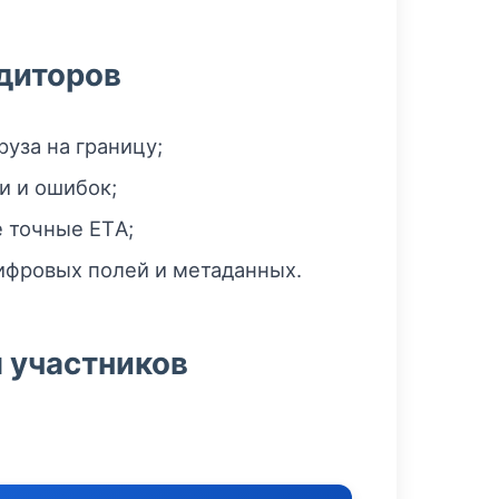
едиторов
уза на границу;
 и ошибок;
 точные ETА;
ифровых полей и метаданных.
 участников