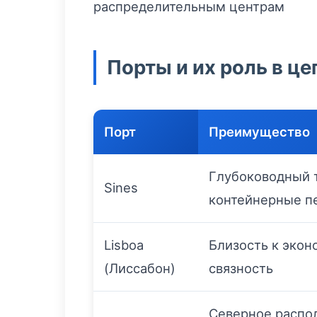
распределительным центрам
Порты и их роль в це
Порт
Преимущество
Глубоководный 
Sines
контейнерные п
Lisboa
Близость к экон
(Лиссабон)
связность
Северное распол