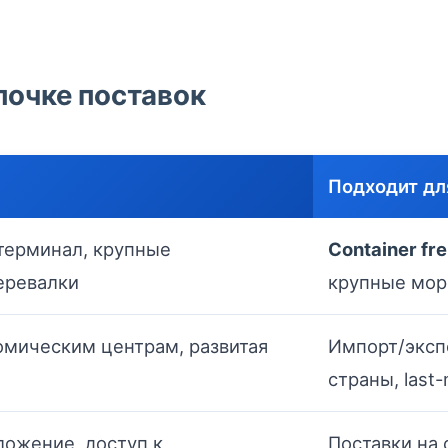
почке поставок
Подходит дл
терминал, крупные
Container fre
еревалки
крупные мор
омическим центрам, развитая
Импорт/эксп
страны, last-
ожение, доступ к
Поставки на 