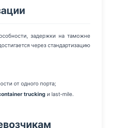
зации
особности, задержки на таможне
достигается через стандартизацию
сти от одного порта;
container trucking
и last‑mile.
ревозчикам