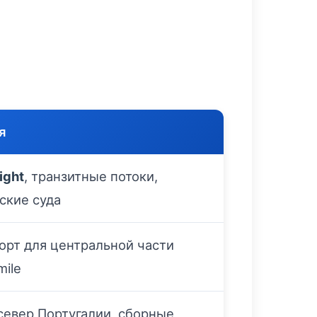
я
ight
, транзитные потоки,
ские суда
орт для центральной части
mile
север Португалии, сборные