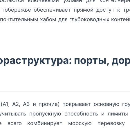
s остаются ключевыми узлами для контейнерн
 побережье обеспечивает прямой доступ к тр
дпочтительным хабом для глубоководных конте
раструктура: порты, до
 (A1, A2, A3 и прочие) покрывает основную гр
читывать пропускную способность и лимиты 
всего комбинирует морскую перевозку 