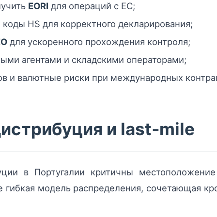
лучить
EORI
для операций с ЕС;
коды HS для корректного декларирования;
EO
для ускоренного прохождения контроля;
ыми агентами и складскими операторами;
ов и валютные риски при международных контра
истрибуция и last‑mile
уции в Португалии критичны местоположение 
е гибкая модель распределения, сочетающая кр