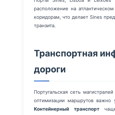
Порты Sines, Lisboa и Leixõe
расположение на атлантическом
коридорам, что делает Sines пре
транзита.
Транспортная инф
дороги
Португальская сеть магистралей
оптимизации маршрутов важно у
Контейнерный транспорт
чаще 