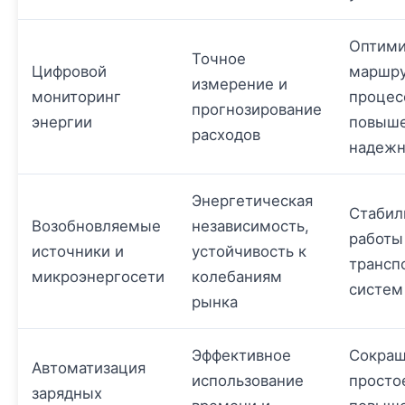
Оптими
Точное
Цифровой
маршру
измерение и
мониторинг
процес
прогнозирование
энергии
повыш
расходов
надежн
Энергетическая
Стабил
Возобновляемые
независимость,
работы
источники и
устойчивость к
трансп
микроэнергосети
колебаниям
систем
рынка
Эффективное
Сокра
Автоматизация
использование
просто
зарядных