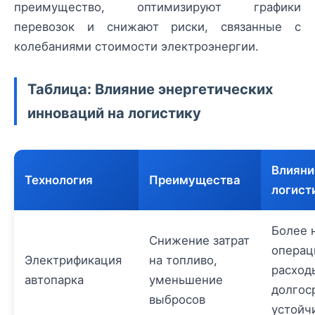
преимущество, оптимизируют графики
перевозок и снижают риски, связанные с
колебаниями стоимости электроэнергии.
Таблица: Влияние энергетических
инноваций на логистику
Влияни
Технология
Преимущества
логист
Более 
Снижение затрат
операц
Электрификация
на топливо,
расход
автопарка
уменьшение
долгос
выбросов
устойч