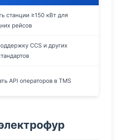
ь станции ≥150 кВт для
них рейсов
поддержку CCS и других
стандартов
ть API операторов в TMS
 электрофур