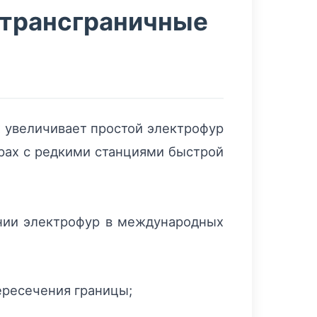
а трансграничные
 увеличивает простой электрофур
рах с редкими станциями быстрой
нии электрофур в международных
ересечения границы;