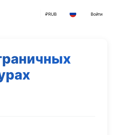
₽
RUB
Войти
граничных
урах