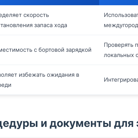
еделяет скорость
Использоват
тановления запаса хода
междугород
Проверять 
местимость с бортовой зарядкой
локальных 
воляет избежать ожидания в
Интегрирова
реди
едуры и документы для