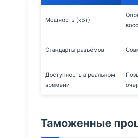
Опр
Мощность (кВт)
восс
Стандарты разъёмов
Сов
Доступность в реальном
Поз
времени
оче
Таможенные проц