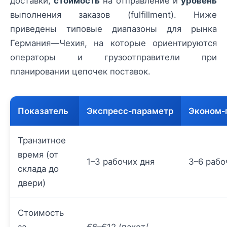
доставки,
стоимость
на отправление и
уровень
выполнения заказов (fulfillment). Ниже
приведены типовые диапазоны для рынка
Германия—Чехия, на которые ориентируются
операторы и грузоотправители при
планировании цепочек поставок.
Показатель
Экспресс‑параметр
Эконом‑
Транзитное
время (от
1–3 рабочих дня
3–6 рабо
склада до
двери)
Стоимость