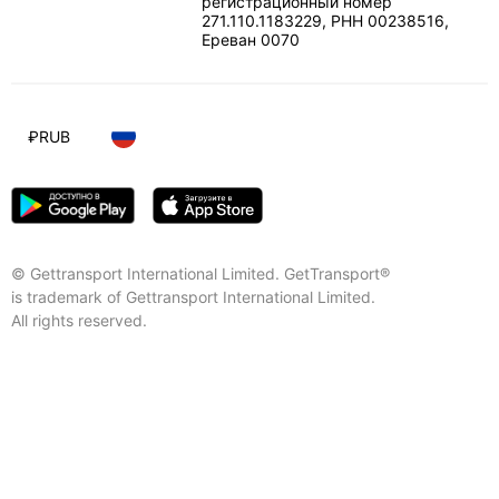
регистрационный номер
271.110.1183229, РНН 00238516
,
Ереван
0070
₽
RUB
© Gettransport International Limited. GetTransport®
is trademark of Gettransport International Limited.
All rights reserved.