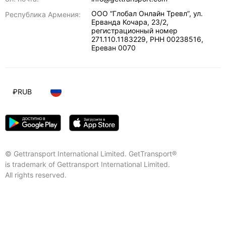
ООО “Глобал Онлайн Тревл”, ул.
Республика Армения:
Ерванда Кочара, 23/2,
регистрационный номер
271.110.1183229, РНН 00238516
,
Ереван
0070
₽
RUB
© Gettransport International Limited. GetTransport®
is trademark of Gettransport International Limited.
All rights reserved.