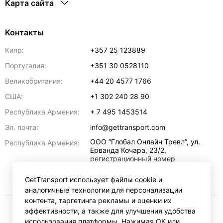
Карта сайта
Контакты
Кипр:
+357 25 123889
Португалия:
+351 30 0528110
Великобритания:
+44 20 4577 1766
США:
+1 302 240 28 90
Республика Армения:
+ 7 495 1453514
Эл. почта:
info@gettransport.com
ООО “Глобал Онлайн Тревл”, ул.
Республика Армения:
Ерванда Кочара, 23/2,
регистрационный номер
271.110.1183229, РНН 00238516
,
Ереван
0070
GetTransport использует файлы cookie и
аналогичные технологии для персонализации
контента, таргетинга рекламы и оценки их
эффективности, а также для улучшения удобства
₽
RUB
использования платформы. Нажимая ОК или